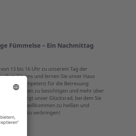
lege Fümmelse – Ein Nachmittag
 von 13 bis 16 Uhr zu unserem Tag der
suchen Sie uns und lernen Sie unser Haus
z und Fachkompetenz für die Betreuung
 Räumlichkeiten zu besichtigen und mehr über
aßfaktor sorgt unser Glücksrad, bei dem Sie
, Sie bei uns willkommen zu heißen und
achmittag zu verbringen!