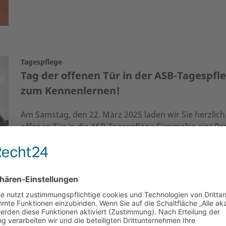
Tagespflege
Tag der offenen Tür in der ASB-Tagespf
zum Kennenlernen!
Am Samstag, den 22. März 2025 laden wir Sie herzlich
offenen Tür in die ASB-Tagespflege Fümmelse ein! Be
sowie das engagierte Team kennen, das mit viel Her
unserer Gäste sorgt. Nutzen Sie die Gelegenheit, die
unser Angebot zu erfahren. Für einen zusätzlichen Sp
tolle Preise gewinnen können! Wir freuen uns darauf
gemeinsam einen informativen und unterhaltsamen N
Mehr lesen