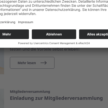
Selbstbestimmt im Alter
Mit dem ASB-Hausnotruf rund um die Uh
Bleiben Sie sorgenfrei in Ihrem Zuhause: Der ASB-Ha
Sicherheit und gewährleistet schnelle Hilfe auf Knopf
testen und die Vorteile selbst erleben!
Mehr lesen
Mitgliederversammlung
Einladung zur Mitgliederversammlung