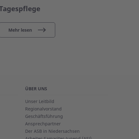
Tagespflege
Ambu
Mehr lesen
Meh
ÜBER UNS
Unser Leitbild
Regionalvorstand
Geschäftsführung
Ansprechpartner
Der ASB in Niedersachsen
Arbeiter-Samariter-Jugend (ASJ)