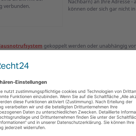
Nachbarn) an Ihre Adresse - 
g verbunden.
können oder sich gar nicht i
ausnotrufsystem
gekoppelt werden oder unabhängig von 
melder?
eid zu einem herkömmlichen Rauchmelder a