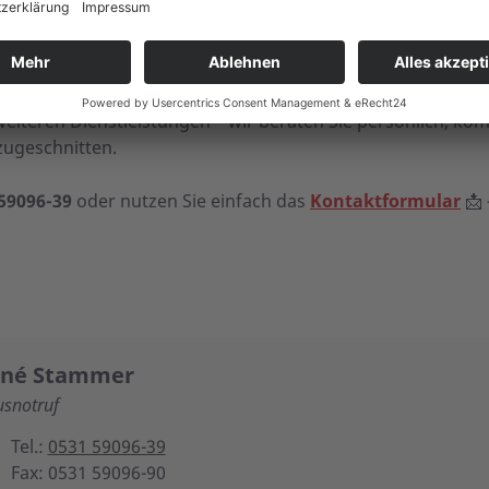
 Braunschweig – Wir sind f
iteren Dienstleistungen – wir beraten Sie persönlich, kom
 zugeschnitten.
 59096-39
oder nutzen Sie einfach das
Kontaktformular
📩 
né Stammer
snotruf
Tel.:
0531 59096-39
Fax: 0531 59096-90