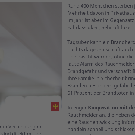
Rund 400 Menschen sterben jä
Mehrheit davon in Privathaus
im Jahr ist aber im Gegensat
Fahrlässigkeit. Sehr oft löse
Tagsüber kann ein Brandherd
nachts dagegen schläft auch 
überrascht werden, ohne die
laute Alarm des Rauchmelders
Brandgefahr und verschafft 
Ihre Familie in Sicherheit br
Bränden besonders gefährdet
61 Prozent der Brandtoten in 
In enger
Kooperation mit d
Rauchmelder an, die neben d
eine Rauchentwicklung inform
r in Verbindung mit
handeln schnell und schicken 
ind direkt mit der