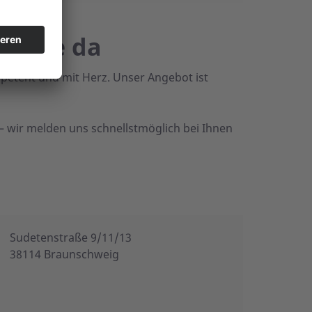
ür Sie da
petent und mit Herz. Unser Angebot ist
– wir melden uns schnellstmöglich bei Ihnen
Sudetenstraße 9/11/13
38114 Braunschweig